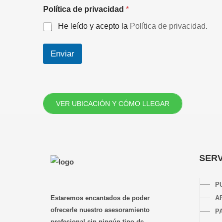
c
Política de privacidad
*
o
n
He leído y acepto la
Política de privacidad
.
t
a
c
Enviar
t
o
*
e
l
VER UBICACIÓN Y CÓMO LLEGAR
e
c
t
r
ó
n
SERV
i
c
o
P
Estaremos encantados de poder
A
ofrecerle nuestro asesoramiento
P
profesional sin ningún tipo de