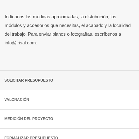
i
c
o
Indícanos las medidas aproximadas, la distribución, los
N
ú
módulos y accesorios que necesitas, el acabado y la localidad
m
del trabajo. Para enviar planos o fotografías, escríbenos a
e
r
info@irisal.com
.
o
t
e
l
é
f
SOLICITAR PRESUPUESTO
o
n
o
VALORACIÓN
MEDICIÓN DEL PROYECTO
FORMALIZAR PRESUPUESTO