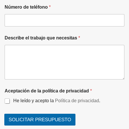
Número de teléfono
*
Describe el trabajo que necesitas
*
e
Aceptación de la política de privacidad
*
l
e
He leído y acepto la
Política de privacidad
.
c
t
r
ó
SOLICITAR PRESUPUESTO
n