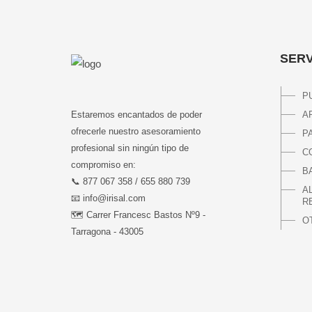
SERV
P
Estaremos encantados de poder
A
ofrecerle nuestro asesoramiento
P
profesional sin ningún tipo de
C
compromiso en:
B
📞 877 067 358 / 655 880 739
A
📧 info@irisal.com
R
🗺 Carrer Francesc Bastos Nº9 -
O
Tarragona - 43005