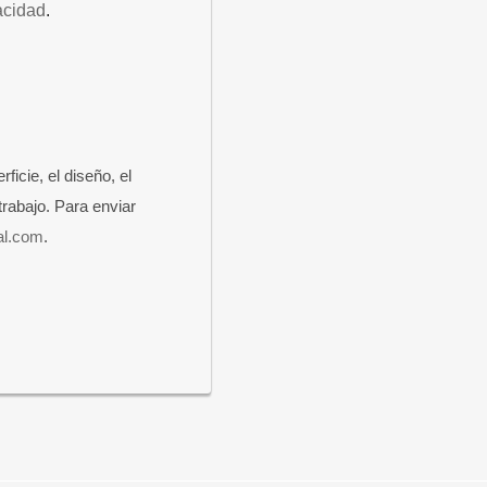
vacidad
.
icie, el diseño, el
trabajo. Para enviar
al.com
.