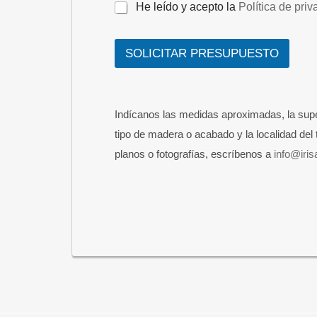
He leído y acepto la
Política de pri
o
l
í
t
SOLICITAR PRESUPUESTO
i
c
a
C
Indícanos las medidas aproximadas, la superf
o
r
tipo de madera o acabado y la localidad del 
r
planos o fotografías, escríbenos a
info@iris
e
o